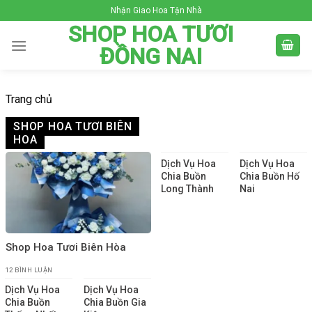
Skip
Nhận Giao Hoa Tận Nhà
to
SHOP HOA TƯƠI
content
ĐỒNG NAI
Trang chủ
SHOP HOA TƯƠI BIÊN
HOA
Dịch Vụ Hoa
Dịch Vụ Hoa
Chia Buồn
Chia Buồn Hố
Long Thành
Nai
Shop Hoa Tươi Biên Hòa
12 BÌNH LUẬN
Dịch Vụ Hoa
Dịch Vụ Hoa
Chia Buồn
Chia Buồn Gia