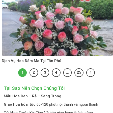
Dịch Vụ Hoa Đám Ma Tại Tân Phú
1
2
3
4
…
25
Tại Sao Nên Chọn Chúng Tôi
Mẫu Hoa Đep – Rẻ – Sang Trong
Giao hoa hỏa tốc
60-120 phút nội thành và ngoại thành
Gửi Hình Trước Khi Giao Và báo giao hàng thành công