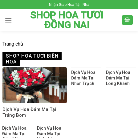
Skip
Nhận Giao Hoa Tận Nhà
to
SHOP HOA TƯƠI
content
ĐỒNG NAI
Trang chủ
SHOP HOA TƯƠI BIÊN
HOA
Dịch Vụ Hoa
Dịch Vụ Hoa
Đám Ma Tại
Đám Ma Tại
Nhơn Trạch
Long Khánh
Dịch Vụ Hoa Đám Ma Tại
Trảng Bom
Dịch Vụ Hoa
Dịch Vụ Hoa
Đám Ma Tại
Đám Ma Tại