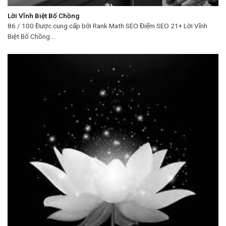
Lời Vĩnh Biệt Bố Chồng
86 / 100 Được cung cấp bởi Rank Math SEO Điểm SEO 21+ Lời Vĩnh
Biệt Bố Chồng ...