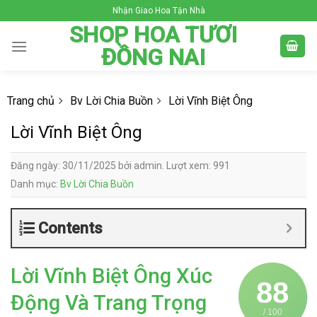
Skip
Nhận Giao Hoa Tận Nhà
to
SHOP HOA TƯƠI
content
ĐỒNG NAI
Trang chủ
Bv Lời Chia Buồn
Lời Vĩnh Biệt Ông
Lời Vĩnh Biệt Ông
Đăng ngày: 30/11/2025 bởi admin. Lượt xem: 991
Danh mục:
Bv Lời Chia Buồn
Contents
Lời Vĩnh Biệt Ông Xúc
88
Động Và Trang Trọng
/ 100