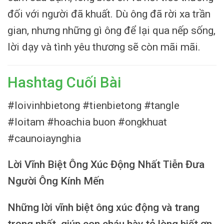
đối với người đã khuất. Dù ông đã rời xa trần
gian, nhưng những gì ông để lại qua nếp sống,
lời dạy và tình yêu thương sẽ còn mãi mãi.
Hashtag Cuối Bài
#loivinhbietong #tienbietong #tangle
#loitam #hoachia buon #ongkhuat
#caunoiaynghia
Lời Vĩnh Biệt Ông Xúc Động Nhất Tiễn Đưa
Người Ông Kính Mến
Những lời vĩnh biệt ông xúc động và trang
trọng nhất, giúp con cháu bày tỏ lòng biết ơn