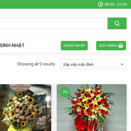
06:00 - 21:00
SINH NHẬT
ĐĂNG NHẬP
GIỎ HÀNG
Showing all 9 results
-3%