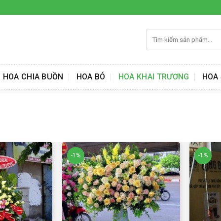
Tìm
kiếm:
HOA CHIA BUỒN
HOA BÓ
HOA KHAI TRƯƠNG
HOA 
-1%
-1%