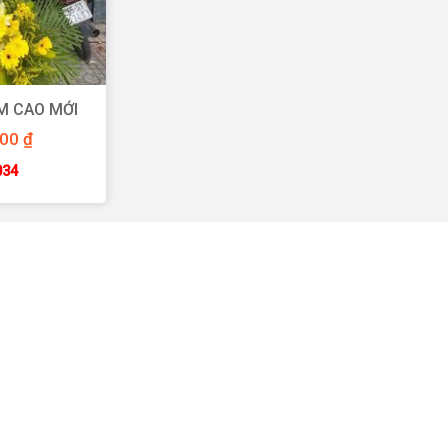
M CAO MỚI
000
₫
034