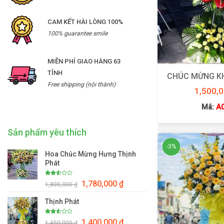
CAM KẾT HÀI LÒNG 100%
100% guarantee smile
MIỄN PHÍ GIAO HÀNG 63
TỈNH
CHÚC MỪNG K
Free shipping (nội thành)
1,500,
Mã:
A
Sản phẩm yêu thích
-3%
Hoa Chúc Mừng Hưng Thịnh
Phát
Giá
Giá
Được
1,780,000
₫
1,800,000
₫
xếp
gốc
hiện
hạng
2.50
là:
tại
Thịnh Phát
5 sao
1,800,000 ₫.
là:
1,780,000 ₫.
Giá
Giá
Được
1,400,000
₫
1,450,000
₫