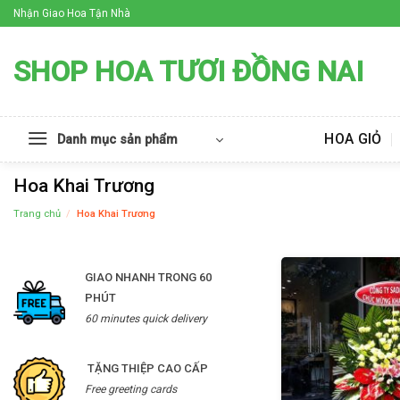
Skip
Nhận Giao Hoa Tận Nhà
to
content
SHOP HOA TƯƠI ĐỒNG NAI
HOA GIỎ
Danh mục sản phẩm
Hoa Khai Trương
Trang chủ
/
Hoa Khai Trương
GIAO NHANH TRONG 60
PHÚT
60 minutes quick delivery
TẶNG THIỆP CAO CẤP
Free greeting cards