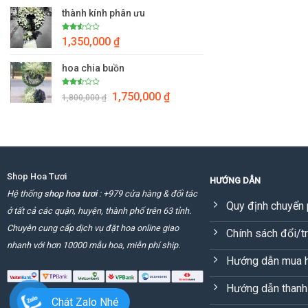
2.50
thành kính phân ưu
5 sao
Được
1,350,000
₫
xếp
hạng
2.50
hoa chia buồn
5 sao
Giá
Giá
Được
1,750,000
₫
1,800,000
₫
xếp
gốc
hiện
hạng
2.51
là:
tại
5 sao
1,800,000 ₫.
là:
1,750,000 ₫.
Shop Hoa Tươi
HƯỚNG DẪN
Hệ thống
shop hoa tươi
: +979 cửa hàng & đối tác
Quy định chuyển 
ở tất cả các quận, huyện, thành phố trên 63 tỉnh.
Chuyên cung cấp dịch vụ đặt hoa online giao
Chính sách đổi/t
nhanh với hơn 10000 mẫu hoa, miễn phí ship.
Hướng dẫn mua 
Hướng dẫn thanh
Chát Zalo Nhé