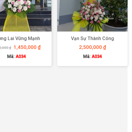
ơng Lai Vững Mạnh
Vạn Sự Thành Công
Giá
Giá
1,450,000
₫
2,500,000
₫
0,000
₫
gốc
hiện
là:
tại
Mã:
A034
Mã:
A034
1,500,000 ₫.
là:
1,450,000 ₫.