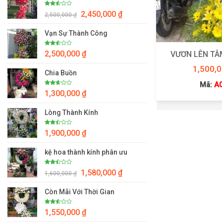
Giá
Giá
Được
2,450,000
₫
2,500,000
₫
xếp
gốc
hiện
hạng
2.50
là:
tại
Vạn Sự Thành Công
5 sao
2,500,000 ₫.
là:
2,450,000 ₫.
Được
2,500,000
₫
VƯƠN LÊN TÂ
xếp
hạng
1,500,
2.50
Chia Buồn
5 sao
Mã:
A
Được
1,300,000
₫
xếp
hạng
2.59
Lòng Thành Kính
5 sao
Được
1,900,000
₫
xếp
hạng
2.41
kệ hoa thành kính phân ưu
5
sao
Giá
Giá
Được
1,580,000
₫
1,600,000
₫
xếp
gốc
hiện
hạng
2.47
là:
tại
Còn Mãi Với Thời Gian
5 sao
1,600,000 ₫.
là:
1,580,000 ₫.
Được
1,550,000
₫
xếp
hạng