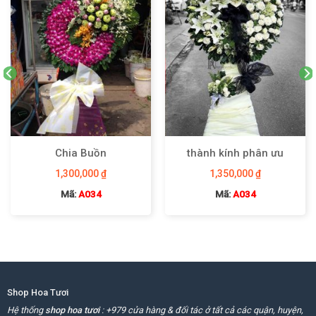
Chia Buồn
thành kính phân ưu
1,300,000
₫
1,350,000
₫
Mã:
A034
Mã:
A034
Shop Hoa Tươi
Hệ thống
shop hoa tươi
: +979 cửa hàng & đối tác ở tất cả các quận, huyện,