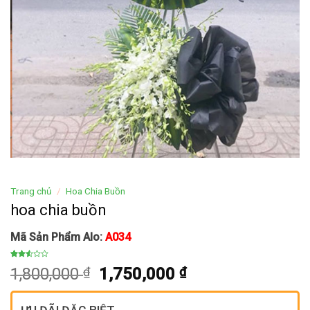
Trang chủ
/
Hoa Chia Buồn
hoa chia buồn
Mã Sản Phẩm Alo:
A034
2.50
247
Giá
Giá
1,800,000
₫
1,750,000
₫
trên
5
gốc
hiện
dựa
trên
là:
tại
đánh