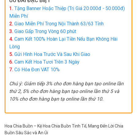
ƯU ĐÃI ĐẶC BIỆT
giá
1,800,000 ₫.
là:
1.
Tặng Banner Hoặc Thiệp (Trị Giá 20.000đ - 50.000đ)
1,750,000 ₫.
Miễn Phí
2.
Giao Miễn Phí Trong Nội Thành 63/63 Tỉnh
3.
Giao Gấp Trong Vòng 60 phút
4.
Cam Kết 100% Hoàn Lại Tiền Nếu Bạn Không Hài
Lòng
5.
Gửi Hình Hoa Trước Và Sau Khi Giao
6.
Cam Kết Hoa Tươi Trên 3 Ngày
7.
Có Hóa Đơn VAT 10%
Chú ý: Giảm tiếp 3% cho đơn hàng bạn tạo online lần
thứ 2, 5% cho đơn hàng bạn tạo online lần thứ 5 và
10% cho đơn hàng bạn tạ online lần thứ 10.
Hoa Chia Buồn – Kệ Hoa Chia Buồn Tinh Tế, Mang Đến Lời Chia
Buồn Sâu Sắc và An Ủi