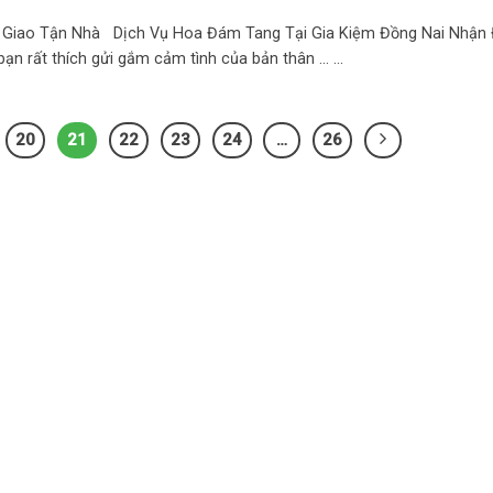
 Giao Tận Nhà Dịch Vụ Hoa Đám Tang Tại Gia Kiệm Đồng Nai Nhận 
n rất thích gửi gắm cảm tình của bản thân ... ...
20
21
22
23
24
…
26