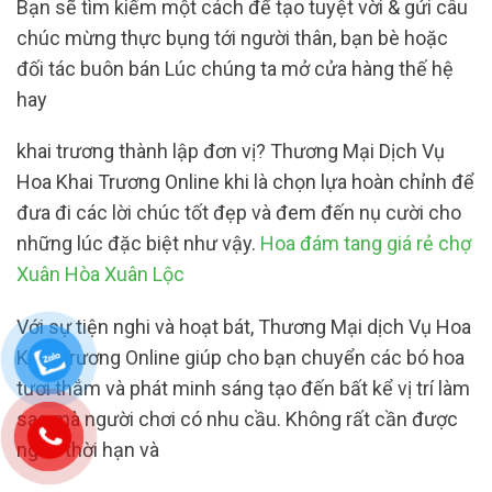
Bạn sẽ tìm kiếm một cách để tạo tuyệt vời & gửi câu
chúc mừng thực bụng tới người thân, bạn bè hoặc
đối tác buôn bán Lúc chúng ta mở cửa hàng thế hệ
hay
khai trương thành lập đơn vị? Thương Mại Dịch Vụ
Hoa Khai Trương Online khi là chọn lựa hoàn chỉnh để
đưa đi các lời chúc tốt đẹp và đem đến nụ cười cho
những lúc đặc biệt như vậy.
Hoa đám tang giá rẻ chợ
Xuân Hòa Xuân Lộc
Với sự tiện nghi và hoạt bát, Thương Mại dịch Vụ Hoa
Khai Trương Online giúp cho bạn chuyển các bó hoa
tươi thắm và phát minh sáng tạo đến bất kể vị trí làm
sao mà người chơi có nhu cầu. Không rất cần được
ngốn thời hạn và