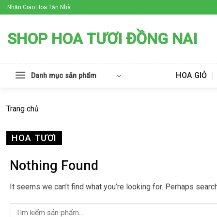
Skip
Nhận Giao Hoa Tận Nhà
to
content
SHOP HOA TƯƠI ĐỒNG NAI
HOA GIỎ
Danh mục sản phẩm
Trang chủ
HOA TƯƠI
Nothing Found
It seems we can’t find what you’re looking for. Perhaps search