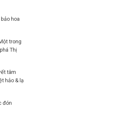
 bảo hoa
Một trong
 phá Thị
yết tâm
t hảo & lạ
ệc đón