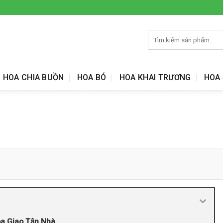
Tìm
kiếm:
HOA CHIA BUỒN
HOA BÓ
HOA KHAI TRƯƠNG
HOA 
oa Giao Tận Nhà