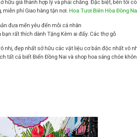
ở hữu giá thành hợp lý và phải chăng. Đặc biệt, bên tôi c
, miễn phí Giao hàng tận nơi.
Hoa Tươi Biên Hòa Đồng Na
nhắn đưa mến yêu đến mỗi cá nhân
ạn rất thích dành Tặng Kèm ai đấy. Các thợ gỗ
ô nhị, đẹp nhất sở hữu các vật liệu cơ bản độc nhất vô 
ch tất cả biết Biển Đồng Nai và shop hoa sáng chóe không