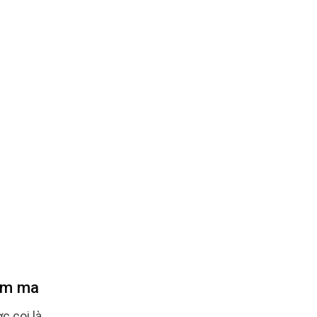
ám ma
c coi là