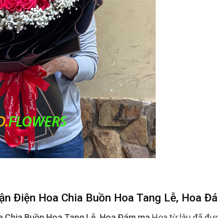
hận Điện Hoa Chia Buồn Hoa Tang Lễ, Hoa Đ
oa Chia Buồn Hoa Tang Lễ, Hoa Đám ma
Hoa từ lâu đã đượ