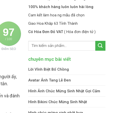
100% khách hàng luôn luôn hài lòng
Cam kết làm hoa ng mẫu đã chọn
Giao Hoa Khăp 63 Tỉnh Thành
97
Có Hóa Đơn Đỏ VAT
( Hóa đơn điện tử )
/ 100
Điểm SEO
chuyên mục bài viết
Lời Vĩnh Biệt Bố Chồng
người ấy,
Avatar Ảnh Tang Lễ Đen
tắn.
Hình Ảnh Chúc Mừng Sinh Nhật Gợi Cảm
ến và đánh
Hình Bikini Chúc Mừng Sinh Nhật
Hình chúc mừng sinh nhật bựa