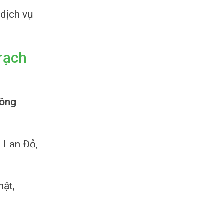
 dịch vụ
rạch
hông
, Lan Đỏ,
hật,