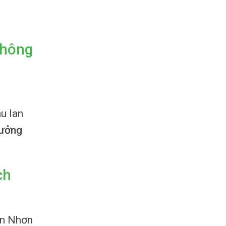
Không
u lan
ưởng
ch
ện Nhơn