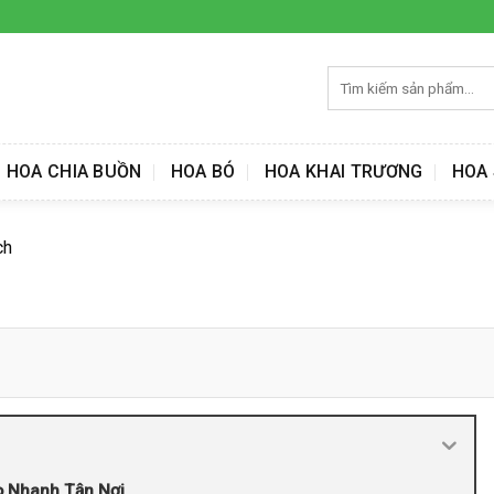
Tìm
kiếm:
HOA CHIA BUỒN
HOA BÓ
HOA KHAI TRƯƠNG
HOA 
ch
o Nhanh Tận Nơi