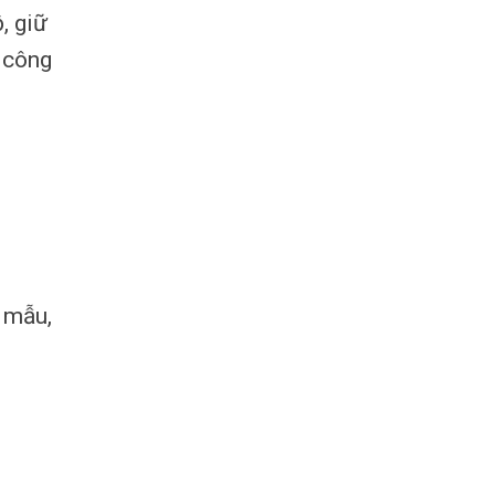
, giữ
u công
 mẫu,