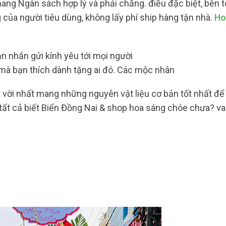
ang Ngân sách hợp lý và phải chăng. điều đặc biệt, bên t
của người tiêu dùng, không lấy phí ship hàng tận nhà.
Ho
n nhắn gửi kính yêu tới mọi người
à bạn thích dành tặng ai đó. Các mộc nhân
t vời nhất mang những nguyên vật liệu cơ bản tốt nhất để
tất cả biết Biển Đồng Nai & shop hoa sáng chóe chưa? vau