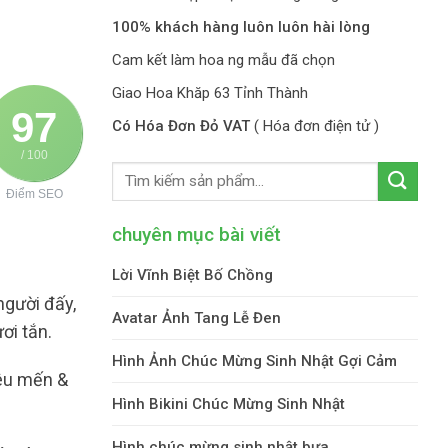
100% khách hàng luôn luôn hài lòng
Cam kết làm hoa ng mẫu đã chọn
Giao Hoa Khăp 63 Tỉnh Thành
97
Có Hóa Đơn Đỏ VAT
( Hóa đơn điện tử )
/ 100
Điểm SEO
chuyên mục bài viết
Lời Vĩnh Biệt Bố Chồng
người đấy,
Avatar Ảnh Tang Lễ Đen
ơi tắn.
Hình Ảnh Chúc Mừng Sinh Nhật Gợi Cảm
yêu mến &
Hình Bikini Chúc Mừng Sinh Nhật
Hình chúc mừng sinh nhật bựa