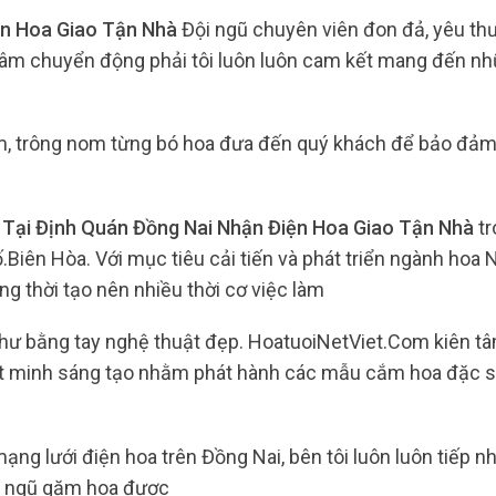
ện Hoa Giao Tận Nhà
Đội ngũ chuyên viên đon đả, yêu th
hâm chuyển động phải tôi luôn luôn cam kết mang đến n
m, trông nom từng bó hoa đưa đến quý khách để bảo đảm
 Tại Định Quán Đồng Nai Nhận Điện Hoa Giao Tận Nhà
t
Biên Hòa. Với mục tiêu cải tiến và phát triển ngành hoa 
g thời tạo nên nhiều thời cơ việc làm
như bằng tay nghệ thuật đẹp. HoatuoiNetViet.Com kiên t
át minh sáng tạo nhằm phát hành các mẫu cắm hoa đặc s
mạng lưới điện hoa trên Đồng Nai, bên tôi luôn luôn tiếp n
ội ngũ gặm hoa được