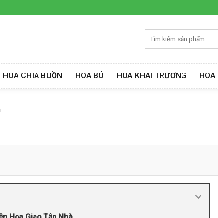
Tìm
kiếm:
HOA CHIA BUỒN
HOA BÓ
HOA KHAI TRƯƠNG
HOA 
n
iện Hoa Giao Tận Nhà