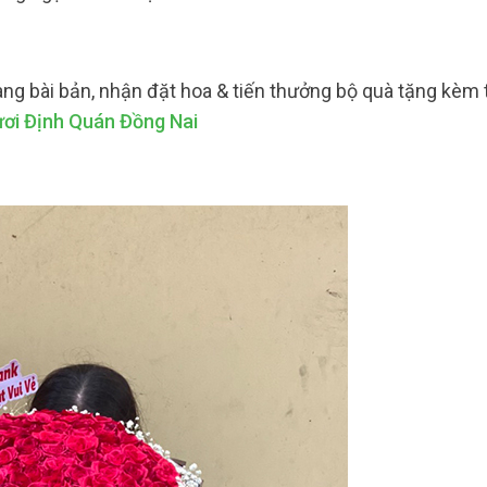
ng bài bản, nhận đặt hoa & tiến thưởng bộ quà tặng kèm 
ơi Định Quán Đồng Nai