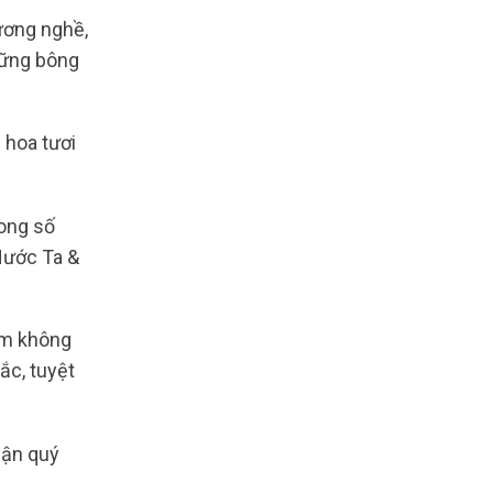
ương nghề,
hững bông
 hoa tươi
rong số
Nước Ta &
âm không
ắc, tuyệt
hận quý