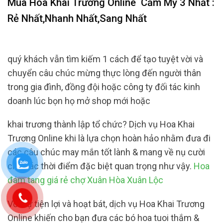
Mua Hoa Khai Trương Online
Cẩm Mỹ 3 Nhất :
Rẻ Nhất,Nhanh Nhất,Sang Nhất
quý khách vẫn tìm kiếm 1 cách để tạo tuyệt vời và
chuyển câu chúc mừng thực lòng đến người thân
trong gia đình, đồng đội hoặc công ty đối tác kinh
doanh lúc bọn họ mở shop mới hoặc
khai trương thành lập tổ chức? Dịch vụ Hoa Khai
Trương Online khi là lựa chọn hoàn hảo nhằm đưa đi
các câu chúc may mắn tốt lành & mang về nụ cười
cho các thời điểm đặc biệt quan trọng như vậy.
Hoa
đám tang giá rẻ chợ Xuân Hòa Xuân Lộc
Với sự tiện lợi và hoạt bát, dịch vụ Hoa Khai Trương
Online khiến cho bạn đưa các bó hoa tuoi thắm &