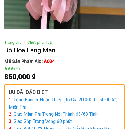
Trang chủ
/
Chưa phân loại
Bó Hoa Lãng Mạn
Mã Sản Phẩm Alo:
A034
2.60
7471
850,000
₫
trên
5
dựa
trên
đánh
ƯU ĐÃI ĐẶC BIỆT
giá
1.
Tặng Banner Hoặc Thiệp (Trị Giá 20.000đ - 50.000đ)
Miễn Phí
2.
Giao Miễn Phí Trong Nội Thành 63/63 Tỉnh
3.
Giao Gấp Trong Vòng 60 phút
4.
Cam Kết 100% Hoàn Lại Tiền Nếu Bạn Không Hài