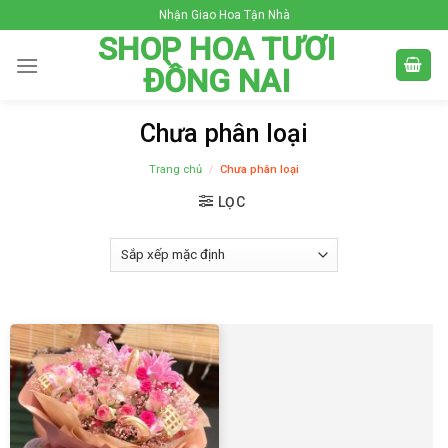
Skip
Nhận Giao Hoa Tận Nhà
to
SHOP HOA TƯƠI
content
ĐỒNG NAI
Chưa phân loại
Trang chủ
/
Chưa phân loại
LỌC