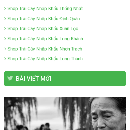
Shop Trái Cây Nhập Khẩu Thống Nhất
Shop Trái Cây Nhập Khẩu Định Quán
Shop Trái Cây Nhập Khẩu Xuân Lộc
Shop Trái Cây Nhập Khẩu Long Khánh
Shop Trái Cây Nhập Khẩu Nhơn Trạch
Shop Trái Cây Nhập Khẩu Long Thành
BÀI VIẾT MỚI