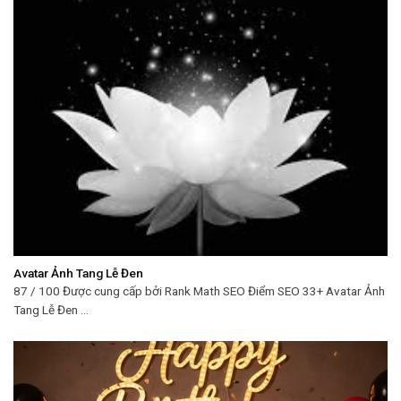
Avatar Ảnh Tang Lễ Đen
87 / 100 Được cung cấp bởi Rank Math SEO Điểm SEO 33+ Avatar Ảnh
Tang Lễ Đen ...