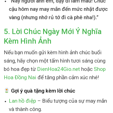
“Này người anh em, dậy đi làm mau! Chúc
cậu hôm nay may mắn đến mức nhặt được
vàng (nhưng nhớ rủ tớ đi cà phê nha!).”
5. Lời Chúc Ngày Mới Ý Nghĩa
Kèm Hình Ảnh
Nếu bạn muốn gửi kèm hình ảnh chúc buổi
sáng, hãy chọn một tấm hình tươi sáng cùng
bó hoa đẹp từ
DienHoa24Gio.net
hoặc
Shop
Hoa Đồng Nai
để tăng phần cảm xúc nhé!
Gợi ý quà tặng kèm lời chúc
Lan hồ điệp
– Biểu tượng của sự may mắn
và thành công.