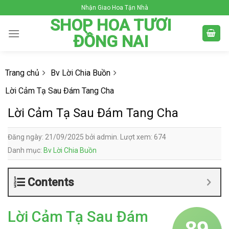
Skip
Nhận Giao Hoa Tận Nhà
to
SHOP HOA TƯƠI
content
ĐỒNG NAI
Trang chủ
Bv Lời Chia Buồn
Lời Cảm Tạ Sau Đám Tang Cha
Lời Cảm Tạ Sau Đám Tang Cha
Đăng ngày: 21/09/2025 bởi admin. Lượt xem: 674
Danh mục:
Bv Lời Chia Buồn
Contents
Lời Cảm Tạ Sau Đám
89