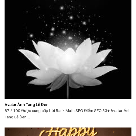
Avatar Ảnh Tang Lễ Đen
87 / 100 Được cung cấp bởi Rank Math SEO Điểm SEO 33+ Avatar Ảnh
Tang Lễ Đen ...