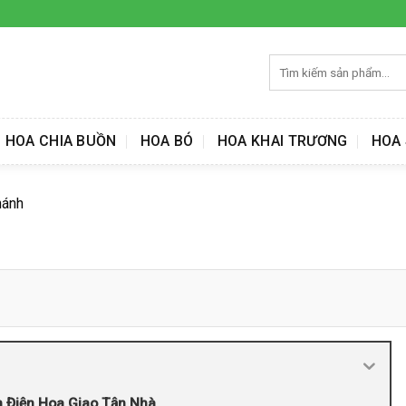
Tìm
kiếm:
HOA CHIA BUỒN
HOA BÓ
HOA KHAI TRƯƠNG
HOA 
hánh
n Điện Hoa Giao Tận Nhà