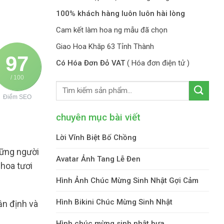
100% khách hàng luôn luôn hài lòng
Cam kết làm hoa ng mẫu đã chọn
Giao Hoa Khăp 63 Tỉnh Thành
97
Có Hóa Đơn Đỏ VAT
( Hóa đơn điện tử )
/ 100
Điểm SEO
chuyên mục bài viết
Lời Vĩnh Biệt Bố Chồng
hững người
Avatar Ảnh Tang Lễ Đen
hoa tươi
Hình Ảnh Chúc Mừng Sinh Nhật Gợi Cảm
Hình Bikini Chúc Mừng Sinh Nhật
ận định và
Hình chúc mừng sinh nhật bựa