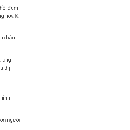
ghề, đem
g hoa lá
đảm bảo
trong
á thị
 hình
đón người