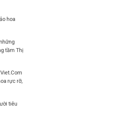
bảo hoa
 những
ng tầm Thị
tViet.Com
oa rực rỡ,
ười tiêu