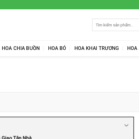
Tìm
kiếm:
HOA CHIA BUỒN
HOA BÓ
HOA KHAI TRƯƠNG
HOA 
a Giao Tận Nhà