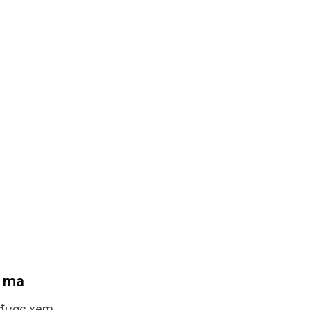
m ma
 được xem