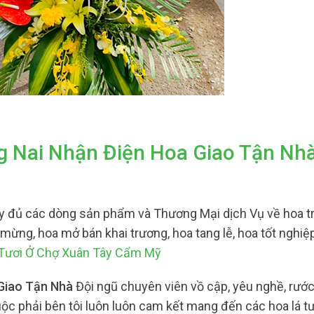
g Nai Nhận Điện Hoa Giao Tận Nh
y đủ các dòng sản phẩm và Thương Mại dịch Vụ về hoa t
c mừng, hoa mở bán khai trương, hoa tang lễ, hoa tốt nghiệ
Tươi Ở Chợ Xuân Tây Cẩm Mỹ
 Giao Tận Nhà
Đội ngũ chuyên viên vồ cập, yêu nghề, rước
c phải bên tôi luôn luôn cam kết mang đến các hoa lá t