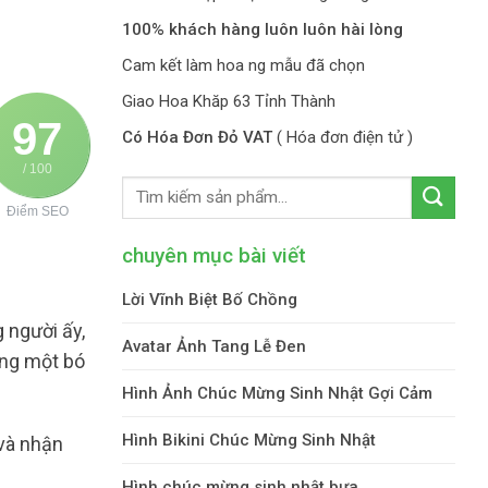
100% khách hàng luôn luôn hài lòng
Cam kết làm hoa ng mẫu đã chọn
Giao Hoa Khăp 63 Tỉnh Thành
97
Có Hóa Đơn Đỏ VAT
( Hóa đơn điện tử )
/ 100
Điểm SEO
chuyên mục bài viết
Lời Vĩnh Biệt Bố Chồng
 người ấy,
Avatar Ảnh Tang Lễ Đen
ang một bó
Hình Ảnh Chúc Mừng Sinh Nhật Gợi Cảm
Hình Bikini Chúc Mừng Sinh Nhật
 và nhận
Hình chúc mừng sinh nhật bựa