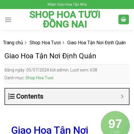
Skip
Nhận Giao Hoa Tận Nhà
to
SHOP HOA TƯƠI
content
ĐỒNG NAI
Trang chủ
Shop Hoa Tươi
Giao Hoa Tận Nơi Định Quán
Giao Hoa Tận Nơi Định Quán
Đăng ngày: 05/07/2024 bởi admin. Lượt xem: 638
Danh mục:
Shop Hoa Tươi
Contents
97
Giao Hoa Tận Nơi
/ 100