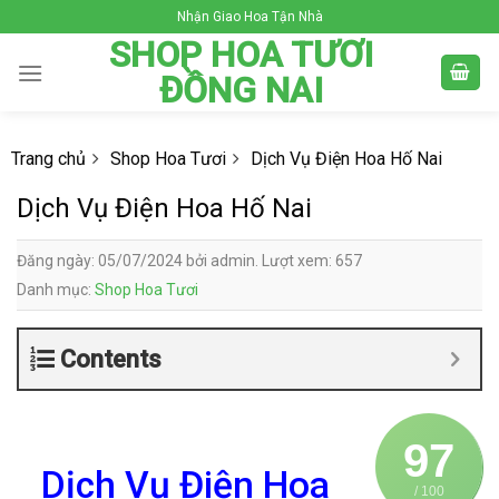
Skip
Nhận Giao Hoa Tận Nhà
to
SHOP HOA TƯƠI
content
ĐỒNG NAI
Trang chủ
Shop Hoa Tươi
Dịch Vụ Điện Hoa Hố Nai
Dịch Vụ Điện Hoa Hố Nai
Đăng ngày: 05/07/2024 bởi admin. Lượt xem: 657
Danh mục:
Shop Hoa Tươi
Contents
97
Dịch Vụ Điện Hoa
/ 100