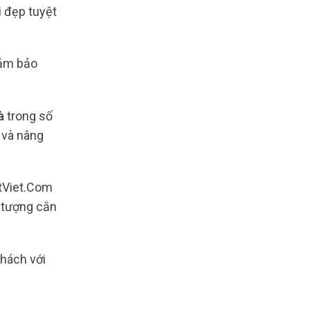
 đẹp tuyệt
đảm bảo
hà
trong số
 và nâng
etViet.Com
 tượng cắn
khách với