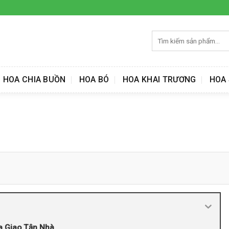
Tìm
kiếm:
HOA CHIA BUỒN
HOA BÓ
HOA KHAI TRƯƠNG
HOA 
a Giao Tận Nhà