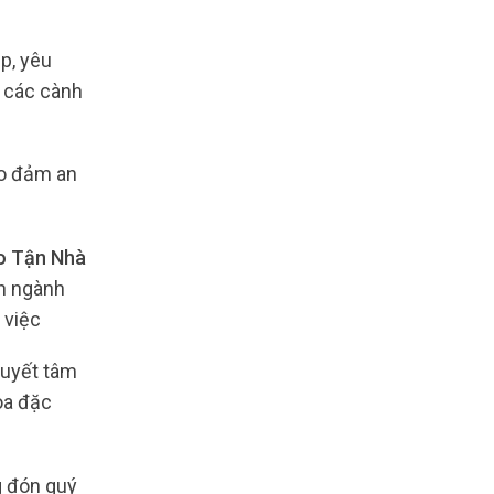
p, yêu
n các cành
ảo đảm an
o Tận Nhà
ển ngành
 việc
quyết tâm
oa đặc
g đón quý