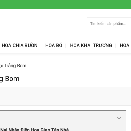
Tìm
kiếm:
HOA CHIA BUỒN
HOA BÓ
HOA KHAI TRƯƠNG
HOA 
ại Trảng Bom
ng Bom
 Nai Nhận Điện Hoa Giao Tận Nhà