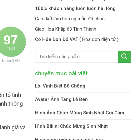
100% khách hàng luôn luôn hài lòng
Cam kết làm hoa ng mẫu đã chọn
Giao Hoa Khăp 63 Tỉnh Thành
97
Có Hóa Đơn Đỏ VAT
( Hóa đơn điện tử )
/ 100
Điểm SEO
chuyên mục bài viết
Lời Vĩnh Biệt Bố Chồng
 tỏ tình
Avatar Ảnh Tang Lễ Đen
uanh thông
Hình Ảnh Chúc Mừng Sinh Nhật Gợi Cảm
Hình Bikini Chúc Mừng Sinh Nhật
đánh giá và
Hình chúc mừng sinh nhật bựa