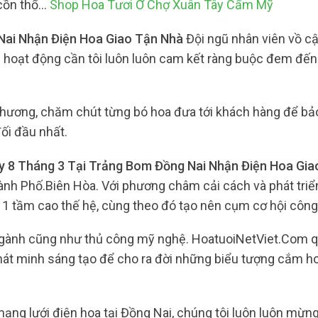
 cồn thổ…
Shop Hoa Tươi Ở Chợ Xuân Tây Cẩm Mỹ
Nai Nhận Điện Hoa Giao Tận Nhà
Đội ngũ nhân viên vồ cậ
êu hoạt động cần tôi luôn luôn cam kết ràng buộc đem đế
thương, chăm chút từng bó hoa đưa tới khách hàng để b
đối đầu nhất.
 8 Tháng 3 Tại Trảng Bom Đồng Nai Nhận Điện Hoa Gia
ành Phố.Biên Hòa. Với phương châm cải cách và phát tri
1 tầm cao thế hệ, cùng theo đó tạo nên cụm cơ hội công
ngành cũng như thủ công mỹ nghệ. HoatuoiNetViet.Com 
hát minh sáng tạo để cho ra đời những biểu tượng cắm h
 mạng lưới điện hoa tại Đồng Nai, chúng tôi luôn luôn mừn