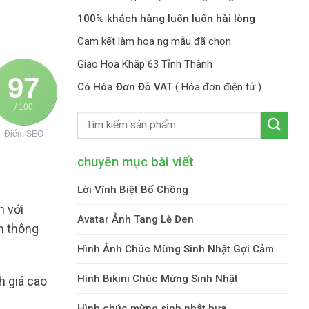
100% khách hàng luôn luôn hài lòng
Cam kết làm hoa ng mẫu đã chọn
Giao Hoa Khăp 63 Tỉnh Thành
97
Có Hóa Đơn Đỏ VAT
( Hóa đơn điện tử )
/ 100
Điểm SEO
chuyên mục bài viết
Lời Vĩnh Biệt Bố Chồng
h với
Avatar Ảnh Tang Lễ Đen
h thông
Hình Ảnh Chúc Mừng Sinh Nhật Gợi Cảm
Hình Bikini Chúc Mừng Sinh Nhật
h giá cao
Hình chúc mừng sinh nhật bựa