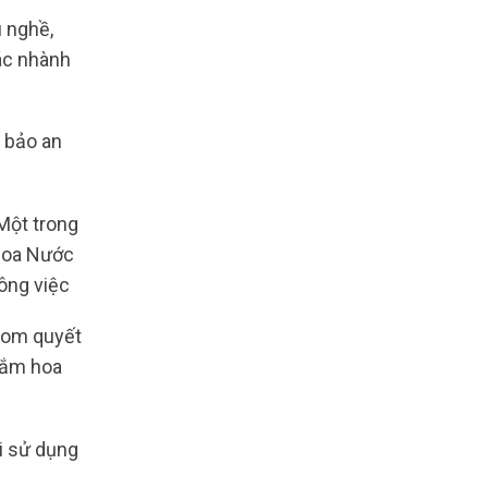
u nghề,
ác nhành
 bảo an
Một trong
 hoa Nước
ông việc
Com quyết
cắm hoa
i sử dụng