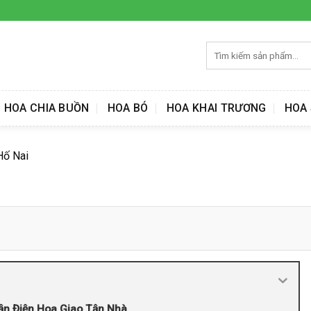
Tìm
kiếm:
HOA CHIA BUỒN
HOA BÓ
HOA KHAI TRƯƠNG
HOA 
Hố Nai
ận Điện Hoa Giao Tận Nhà