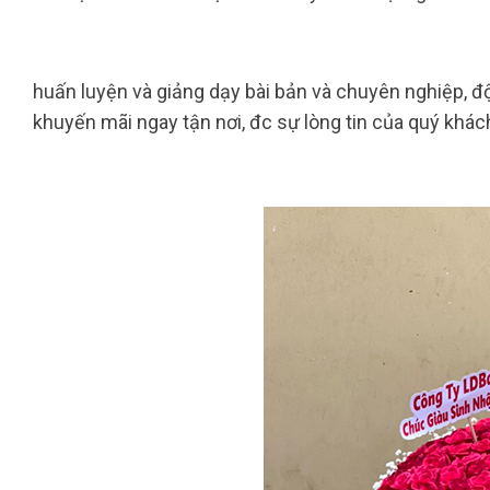
huấn luyện và giảng dạy bài bản và chuyên nghiệp, đ
khuyến mãi ngay tận nơi, đc sự lòng tin của quý khá