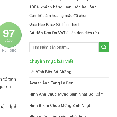
100% khách hàng luôn luôn hài lòng
Cam kết làm hoa ng mẫu đã chọn
Giao Hoa Khăp 63 Tỉnh Thành
97
Có Hóa Đơn Đỏ VAT
( Hóa đơn điện tử )
/ 100
Điểm SEO
chuyên mục bài viết
Lời Vĩnh Biệt Bố Chồng
 tỏ tình
Avatar Ảnh Tang Lễ Đen
quanh
Hình Ảnh Chúc Mừng Sinh Nhật Gợi Cảm
Hình Bikini Chúc Mừng Sinh Nhật
nhận định
Hình chúc mừng sinh nhật bựa