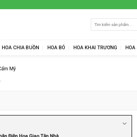
Tìm
kiếm:
HOA CHIA BUỒN
HOA BÓ
HOA KHAI TRƯƠNG
HOA 
 Cẩm Mỹ
ỹ
hận Điện Hoa Giao Tận Nhà