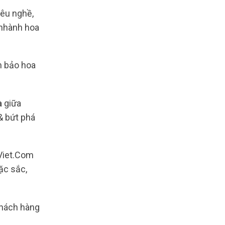
yêu nghề,
 nhành hoa
m bảo hoa
à
giữa
& bứt phá
Viet.Com
ặc sắc,
 khách hàng