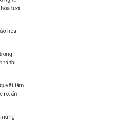
 hoa tươi
bảo hoa
trong
phá thị
 quyết tâm
 rỡ, ấn
ôn mừng