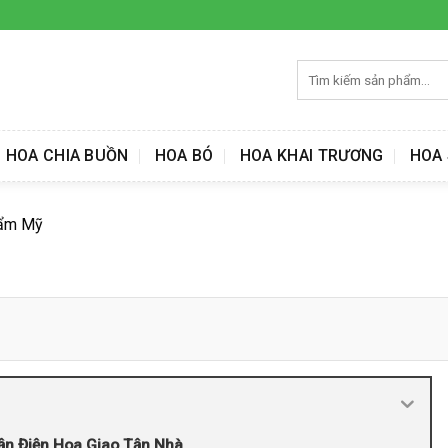
Tìm
kiếm:
HOA CHIA BUỒN
HOA BÓ
HOA KHAI TRƯƠNG
HOA 
Cẩm Mỹ
ận Điện Hoa Giao Tận Nhà