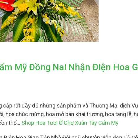
Cẩm Mỹ Đồng Nai Nhận Điện Hoa G
 cấp rất đầy đủ những sản phẩm và Thương Mại dịch Vụ 
i, hoa chúc mừng, hoa mở bán khai trương, hoa tang lễ, ho
 cồn thổ…
Shop Hoa Tươi Ở Chợ Xuân Tây Cẩm Mỹ
n Điện Hoa Giao Tận Nhà
Đội ngũ chuyên viên đon đả, yê