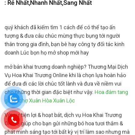
: Rẻ Nhất,Nhanh Nhất,Sang Nhất
quý khách đã kiếm tìm 1 cách để có thể tạo ấn
tượng & đưa câu chúc mừng thực bụng tới người
thân trong gia đình, bạn bè hay công ty đối tác kinh
doanh Lúc bọn họ mở shop mới hay
mở bán khai trương doanh nghiệp? Thương Mại Dịch
Vụ Hoa Khai Trương Online khi là chọn lựa hoàn hảo
để đưa đi các lời chúc tốt lành và đưa về niềm vui
cho những thời gian đặc biệt như vậy.
Hoa đám tang
giá rẻ chợ Xuân Hòa Xuân Lộc
Với sự tiện lợi & hoạt bát, dịch vụ Hoa Khai Trương
Online giúp cho bạn gửi những bó hoa tươi thắm &
phát minh sáng tạo tới bất kỳ vị trí làm sao nhưng mà