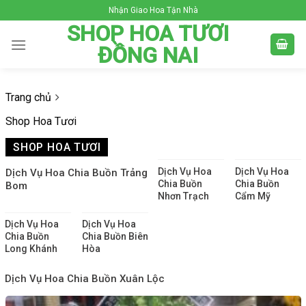
Skip
Nhận Giao Hoa Tận Nhà
to
SHOP HOA TƯƠI
content
ĐỒNG NAI
Trang chủ
Shop Hoa Tươi
SHOP HOA TƯƠI
Dịch Vụ Hoa
Dịch Vụ Hoa
Dịch Vụ Hoa Chia Buồn Trảng
Chia Buồn
Chia Buồn
Bom
Nhơn Trạch
Cẩm Mỹ
Dịch Vụ Hoa
Dịch Vụ Hoa
Chia Buồn
Chia Buồn Biên
Long Khánh
Hòa
Dịch Vụ Hoa Chia Buồn Xuân Lộc