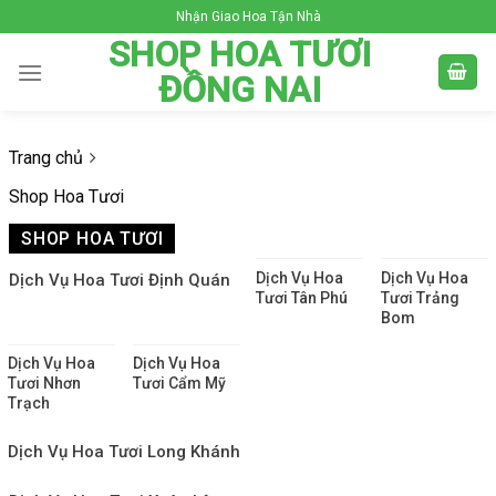
Skip
Nhận Giao Hoa Tận Nhà
to
SHOP HOA TƯƠI
content
ĐỒNG NAI
Trang chủ
Shop Hoa Tươi
SHOP HOA TƯƠI
Dịch Vụ Hoa
Dịch Vụ Hoa
Dịch Vụ Hoa Tươi Định Quán
Tươi Tân Phú
Tươi Trảng
Bom
Dịch Vụ Hoa
Dịch Vụ Hoa
Tươi Nhơn
Tươi Cẩm Mỹ
Trạch
Dịch Vụ Hoa Tươi Long Khánh