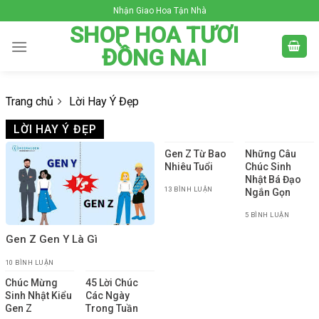
Skip
Nhận Giao Hoa Tận Nhà
to
SHOP HOA TƯƠI
content
ĐỒNG NAI
Trang chủ
Lời Hay Ý Đẹp
LỜI HAY Ý ĐẸP
Gen Z Từ Bao
Những Câu
Nhiêu Tuổi
Chúc Sinh
Nhật Bá Đạo
13 BÌNH LUẬN
Ngắn Gọn
5 BÌNH LUẬN
Gen Z Gen Y Là Gì
10 BÌNH LUẬN
Chúc Mừng
45 Lời Chúc
Sinh Nhật Kiểu
Các Ngày
Gen Z
Trong Tuần