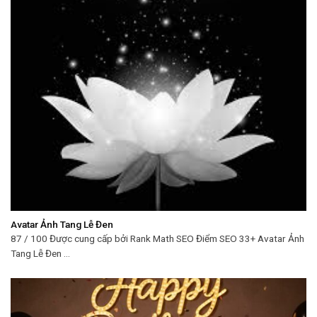
Avatar Ảnh Tang Lễ Đen
87 / 100 Được cung cấp bởi Rank Math SEO Điểm SEO 33+ Avatar Ảnh
Tang Lễ Đen ...