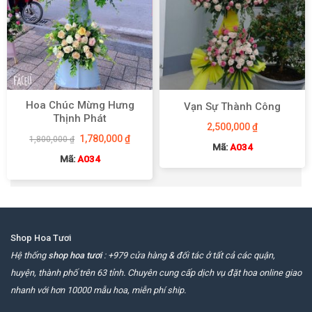
Hoa Chúc Mừng Hưng
Vạn Sự Thành Công
Thịnh Phát
2,500,000
₫
Giá
Giá
1,780,000
₫
1,800,000
₫
gốc
hiện
Mã:
A034
là:
tại
Mã:
A034
1,800,000 ₫.
là:
1,780,000 ₫.
Shop Hoa Tươi
Hệ thống
shop hoa tươi
: +979 cửa hàng & đối tác ở tất cả các quận,
huyện, thành phố trên 63 tỉnh. Chuyên cung cấp dịch vụ đặt hoa online giao
nhanh với hơn 10000 mẫu hoa, miễn phí ship.