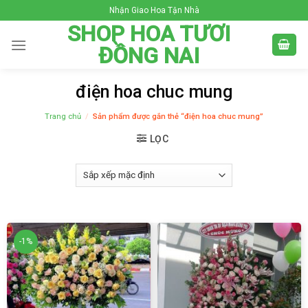
Skip
Nhận Giao Hoa Tận Nhà
to
SHOP HOA TƯƠI
content
ĐỒNG NAI
điện hoa chuc mung
Trang chủ
/
Sản phẩm được gắn thẻ “điện hoa chuc mung”
LỌC
-1%