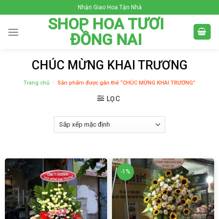
Skip
Nhận Giao Hoa Tận Nhà
to
SHOP HOA TƯƠI
content
ĐỒNG NAI
CHÚC MỪNG KHAI TRƯƠNG
Trang chủ
/
Sản phẩm được gắn thẻ “CHÚC MỪNG KHAI TRƯƠNG”
LỌC
-1%