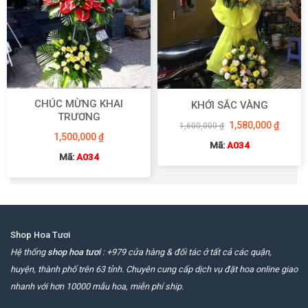
CHÚC MỪNG KHAI
KHỚI SẮC VÀNG
TRƯƠNG
Giá
Giá
1,580,000
₫
1,600,000
₫
gốc
hiện
1,500,000
₫
là:
tại
Mã:
A034
1,600,000 ₫.
là:
Mã:
A034
1,580,
Shop Hoa Tươi
Hệ thống
shop hoa tươi
: +979 cửa hàng & đối tác ở tất cả các quận,
huyện, thành phố trên 63 tỉnh. Chuyên cung cấp dịch vụ đặt hoa online giao
nhanh với hơn 10000 mẫu hoa, miễn phí ship.