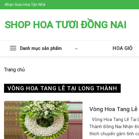
Skip
Nhận Giao Hoa Tận Nhà
to
content
SHOP HOA TƯƠI ĐỒNG NAI
HOA GIỎ
Danh mục sản phẩm
Trang chủ
VÒNG HOA TANG LỄ TẠI LONG THÀNH
Vòng Hoa Tang Lễ 
Vòng Hoa Tang Lễ Tại 
Thành Đồng Nai Nhận Đi
thích chuyển gắm tình cả