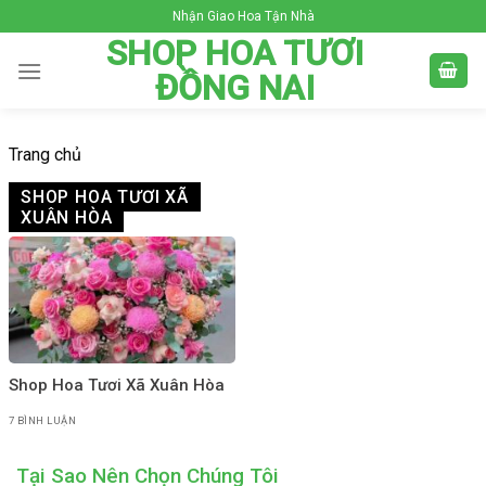
Skip
Nhận Giao Hoa Tận Nhà
to
SHOP HOA TƯƠI
content
ĐỒNG NAI
Trang chủ
SHOP HOA TƯƠI XÃ
XUÂN HÒA
Shop Hoa Tươi Xã Xuân Hòa
7 BÌNH LUẬN
Tại Sao Nên Chọn Chúng Tôi