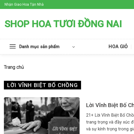
Skip
Nhận Giao Hoa Tận Nhà
to
content
SHOP HOA TƯƠI ĐỒNG NAI
HOA GIỎ
Danh mục sản phẩm
Trang chủ
LỜI VĨNH BIỆT BỐ CHỒNG
Lời Vĩnh Biệt Bố C
21+ Lời Vĩnh Biệt Bố Ch
trang trọng và đầy xúc đ
và sự kính trọng trong giây 