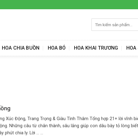
Tìm
kiếm:
HOA CHIA BUỒN
HOA BÓ
HOA KHAI TRƯƠNG
HOA 
hồng
ồng Xúc Động, Trang Trọng & Giàu Tình Thâm Tổng hợp 21+ lời vĩnh bi
ộng. Những câu từ chân thành, sâu lắng giúp con dâu bày tỏ lòng biết
phút chia ly. Lời ... ...