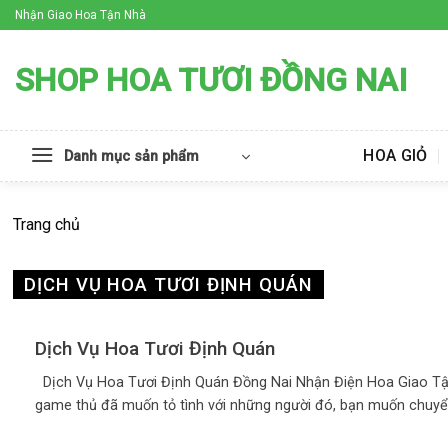
Skip
Nhận Giao Hoa Tận Nhà
to
content
SHOP HOA TƯƠI ĐỒNG NAI
HOA GIỎ
Danh mục sản phẩm
Trang chủ
DỊCH VỤ HOA TƯƠI ĐỊNH QUÁN
Dịch Vụ Hoa Tươi Định Quán
Dịch Vụ Hoa Tươi Định Quán Đồng Nai Nhận Điện Hoa Giao T
game thủ đã muốn tỏ tình với những người đó, bạn muốn chuyển 