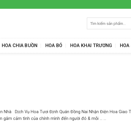
Tìm
kiếm:
HOA CHIA BUỒN
HOA BÓ
HOA KHAI TRƯƠNG
HOA 
ận Nhà Dịch Vụ Hoa Tươi Định Quán Đồng Nai Nhận Điện Hoa Giao 
gắm cảm tình của chính mình đến người đó & mỗi ... ...