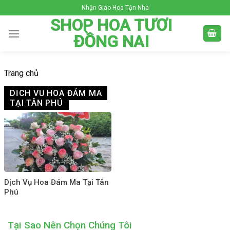
Skip
Nhận Giao Hoa Tận Nhà
to
SHOP HOA TƯƠI
content
ĐỒNG NAI
Trang chủ
DỊCH VỤ HOA ĐÁM MA
TẠI TÂN PHÚ
Dịch Vụ Hoa Đám Ma Tại Tân
Phú
Tại Sao Nên Chọn Chúng Tôi