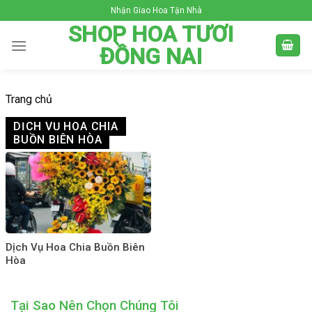
Skip
Nhận Giao Hoa Tận Nhà
to
SHOP HOA TƯƠI
content
ĐỒNG NAI
Trang chủ
DỊCH VỤ HOA CHIA
BUỒN BIÊN HÒA
Dịch Vụ Hoa Chia Buồn Biên
Hòa
Tại Sao Nên Chọn Chúng Tôi