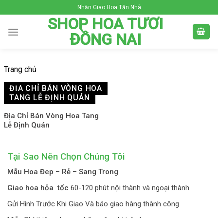
Skip
Nhận Giao Hoa Tận Nhà
to
SHOP HOA TƯƠI
content
ĐỒNG NAI
Trang chủ
ĐỊA CHỈ BÁN VÒNG HOA
TANG LỄ ĐỊNH QUÁN
Địa Chỉ Bán Vòng Hoa Tang
Lễ Định Quán
Tại Sao Nên Chọn Chúng Tôi
Mẫu Hoa Đep – Rẻ – Sang Trong
Giao hoa hỏa tốc
60-120 phút nội thành và ngoại thành
Gửi Hình Trước Khi Giao Và báo giao hàng thành công