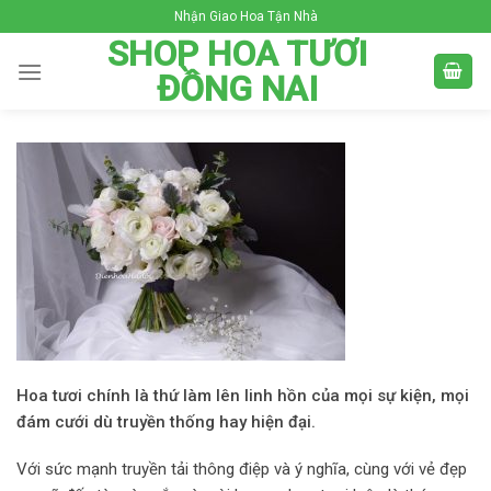
Skip
Nhận Giao Hoa Tận Nhà
to
SHOP HOA TƯƠI
content
ĐỒNG NAI
Hoa tươi chính là thứ làm lên linh hồn của mọi sự kiện, mọi
đám cưới dù truyền thống hay hiện đại.
Với sức mạnh truyền tải thông điệp và ý nghĩa, cùng với vẻ đẹp