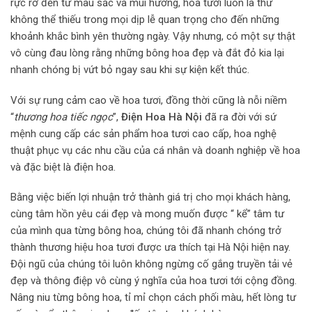
rực rỡ đến từ màu sắc và mùi hương, hoa tươi luôn là thứ
không thể thiếu trong mọi dịp lễ quan trọng cho đến những
khoảnh khắc bình yên thường ngày. Vậy nhưng, có một sự thật
vô cùng đau lòng rằng những bông hoa đẹp và đắt đỏ kia lại
nhanh chóng bị vứt bỏ ngay sau khi sự kiện kết thúc.
Với sự rung cảm cao về hoa tươi, đồng thời cũng là nỗi niềm
“
thương hoa tiếc ngọc
”,
Điện Hoa Hà Nội
đã ra đời với sứ
mệnh cung cấp các sản phẩm hoa tươi cao cấp, hoa nghệ
thuật phục vụ các nhu cầu của cá nhân và doanh nghiệp về hoa
và đặc biệt là điện hoa.
Bằng việc biến lợi nhuận trở thành giá trị cho mọi khách hàng,
cùng tâm hồn yêu cái đẹp và mong muốn được “ kể” tâm tư
của mình qua từng bông hoa, chúng tôi đã nhanh chóng trở
thành thương hiệu hoa tươi được ưa thích tại Hà Nội hiện nay.
Đội ngũ của chúng tôi luôn không ngừng cố gắng truyền tải vẻ
đẹp và thông điệp vô cùng ý nghĩa của hoa tươi tới cộng đồng.
Nâng niu từng bông hoa, tỉ mỉ chọn cách phối màu, hết lòng tư